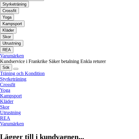
Styrketräning
Crossfit
Yoga
Kampsport
Kläder
Skor
Utrustning
REA
Varumärken
Kundservice i Frankrike
Säker betalning
Enkla returer
Sök
Träning och Kondition
Styrketräning
Crossfit
Yoga
Kampsport
Kläder
Skor
Utrustning
REA
Varumärken
Lägger till i kundvagnen...