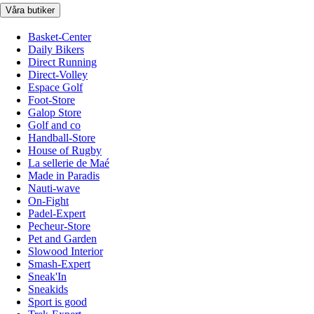
Våra butiker
Basket-Center
Daily Bikers
Direct Running
Direct-Volley
Espace Golf
Foot-Store
Galop Store
Golf and co
Handball-Store
House of Rugby
La sellerie de Maé
Made in Paradis
Nauti-wave
On-Fight
Padel-Expert
Pecheur-Store
Pet and Garden
Slowood Interior
Smash-Expert
Sneak'In
Sneakids
Sport is good