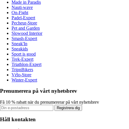
Made in Paradis
Nauti-wave
On-Fight
Padel-Expert
Pecheur-Store
Pet and Garden
Slowood Interior
Smash-Expert
Sneak'In
Sneakids
Sport is good
Trek-Expert
Triathlon-Expert
TripnBikers
Vélo-Store
Winter-Expert
Prenumerera på vårt nyhetsbrev
Få 10 % rabatt när du prenumererar på vårt nyhetsbrev
Registrera dig
Håll kontakten