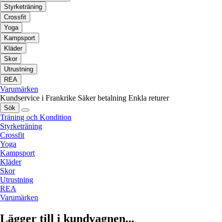
Styrketräning
Crossfit
Yoga
Kampsport
Kläder
Skor
Utrustning
REA
Varumärken
Kundservice i Frankrike
Säker betalning
Enkla returer
Sök
Träning och Kondition
Styrketräning
Crossfit
Yoga
Kampsport
Kläder
Skor
Utrustning
REA
Varumärken
Lägger till i kundvagnen...