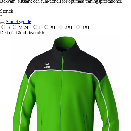
Bekväm, slitstark och funktionell för optimala träningsprestationer.
Storlek
*
Storleksguide
S
M
24h
L
XL
2XL
3XL
Detta fält är obligatoriskt