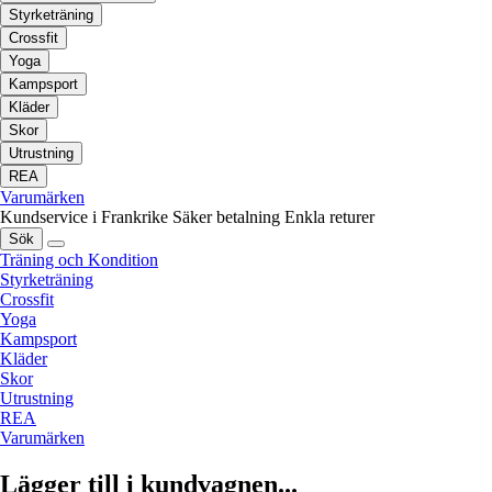
Styrketräning
Crossfit
Yoga
Kampsport
Kläder
Skor
Utrustning
REA
Varumärken
Kundservice i Frankrike
Säker betalning
Enkla returer
Sök
Träning och Kondition
Styrketräning
Crossfit
Yoga
Kampsport
Kläder
Skor
Utrustning
REA
Varumärken
Lägger till i kundvagnen...