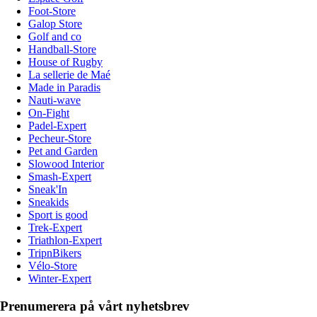
Foot-Store
Galop Store
Golf and co
Handball-Store
House of Rugby
La sellerie de Maé
Made in Paradis
Nauti-wave
On-Fight
Padel-Expert
Pecheur-Store
Pet and Garden
Slowood Interior
Smash-Expert
Sneak'In
Sneakids
Sport is good
Trek-Expert
Triathlon-Expert
TripnBikers
Vélo-Store
Winter-Expert
Prenumerera på vårt nyhetsbrev