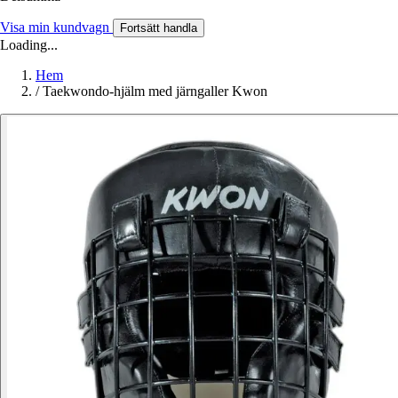
Visa min kundvagn
Fortsätt handla
Loading...
Hem
/
Taekwondo-hjälm med järngaller Kwon