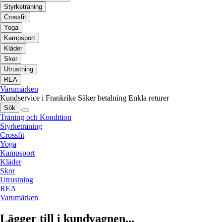
Styrketräning
Crossfit
Yoga
Kampsport
Kläder
Skor
Utrustning
REA
Varumärken
Kundservice i Frankrike
Säker betalning
Enkla returer
Sök
Träning och Kondition
Styrketräning
Crossfit
Yoga
Kampsport
Kläder
Skor
Utrustning
REA
Varumärken
Lägger till i kundvagnen...