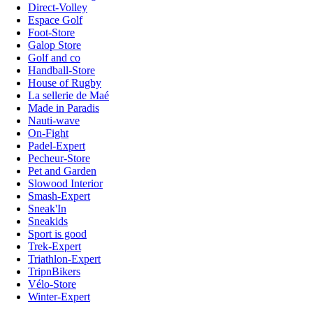
Direct-Volley
Espace Golf
Foot-Store
Galop Store
Golf and co
Handball-Store
House of Rugby
La sellerie de Maé
Made in Paradis
Nauti-wave
On-Fight
Padel-Expert
Pecheur-Store
Pet and Garden
Slowood Interior
Smash-Expert
Sneak'In
Sneakids
Sport is good
Trek-Expert
Triathlon-Expert
TripnBikers
Vélo-Store
Winter-Expert