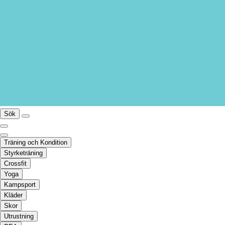
Sök
Träning och Kondition
Styrketräning
Crossfit
Yoga
Kampsport
Kläder
Skor
Utrustning