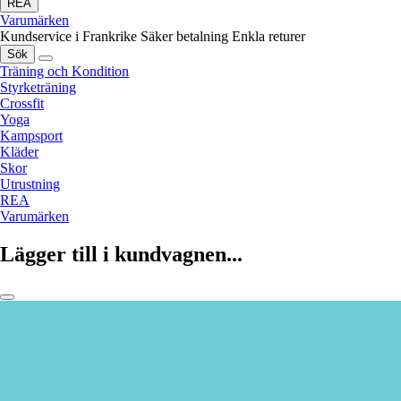
REA
Varumärken
Kundservice i Frankrike
Säker betalning
Enkla returer
Sök
Träning och Kondition
Styrketräning
Crossfit
Yoga
Kampsport
Kläder
Skor
Utrustning
REA
Varumärken
Lägger till i kundvagnen...