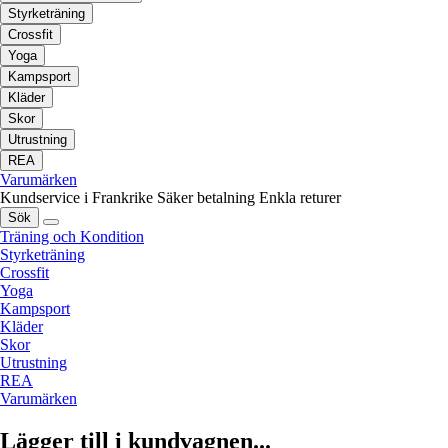
Styrketräning
Crossfit
Yoga
Kampsport
Kläder
Skor
Utrustning
REA
Varumärken
Kundservice i Frankrike
Säker betalning
Enkla returer
Sök
Träning och Kondition
Styrketräning
Crossfit
Yoga
Kampsport
Kläder
Skor
Utrustning
REA
Varumärken
Lägger till i kundvagnen...