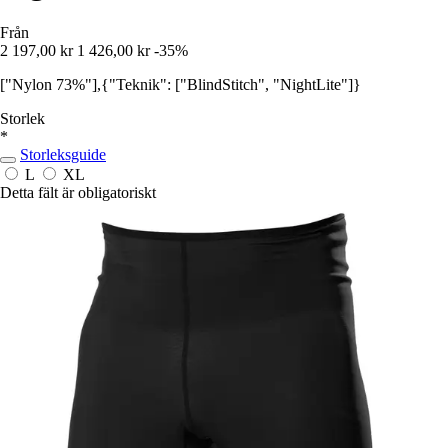
Från
2 197,00 kr
1 426,00 kr
-35%
["Nylon 73%"],{"Teknik": ["BlindStitch", "NightLite"]}
Storlek
*
Storleksguide
L
XL
Detta fält är obligatoriskt