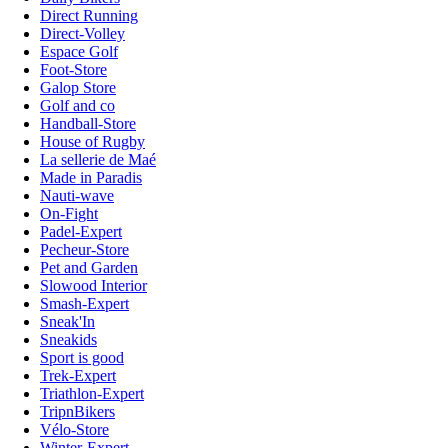
Direct Running
Direct-Volley
Espace Golf
Foot-Store
Galop Store
Golf and co
Handball-Store
House of Rugby
La sellerie de Maé
Made in Paradis
Nauti-wave
On-Fight
Padel-Expert
Pecheur-Store
Pet and Garden
Slowood Interior
Smash-Expert
Sneak'In
Sneakids
Sport is good
Trek-Expert
Triathlon-Expert
TripnBikers
Vélo-Store
Winter-Expert