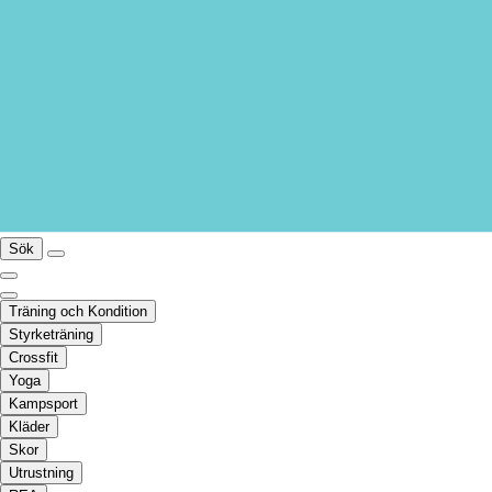
Sök
Träning och Kondition
Styrketräning
Crossfit
Yoga
Kampsport
Kläder
Skor
Utrustning