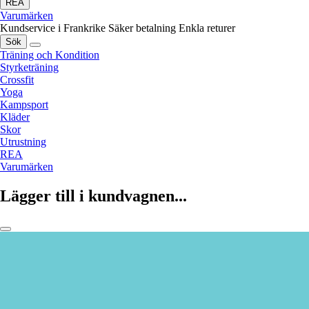
REA
Varumärken
Kundservice i Frankrike
Säker betalning
Enkla returer
Sök
Träning och Kondition
Styrketräning
Crossfit
Yoga
Kampsport
Kläder
Skor
Utrustning
REA
Varumärken
Lägger till i kundvagnen...