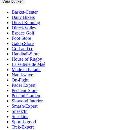
Våra butiker
Basket-Center
Daily Bikers
Direct Running
Direct-Volley
Espace Golf
Foot-Store
Galop Store
Golf and co
Handball-Store
House of Rugby
La sellerie de Maé
Made in Paradis
Nauti-wave
On-Fight
Padel-Expert
Pecheur-Store
Pet and Garden
Slowood Interior
Smash-Expert
Sneak'In
Sneakids
Sport is good
Trek-Expert