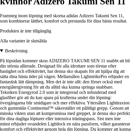
kvinnor Adizero Takumi Sen 11
Framsteg inom löpning med skorna adidas Adizero Takumi Sen 11,
som kombinerar lätthet, komfort och prestanda för dina bästa resultat.
Produkten är inte tillgänglig
Alla varianter är slutsålda
Beskrivning
På löpsidan kommer skon ADIZERO TAKUMI SEN 11 snabbt att bli
din största allierade. Designad för alla idrottare som törstar efter
hastighet och effektivitet, har denna sko skapats för att hjälpa dig att
sätta dina bästa tider på vägen. Mellansålen LightstrikePro erbjuder en
fantastisk lätt dämpning. Men det är inte allt: den förser också med
energiåtergivning för att du alltid ska kunna springa snabbare.
Tekniken Energyrod 2.0 som är integrerad och infunderad med
glasfiber gör att du kan spara på krafterna under din löpning:
övergångarna blir smidigare och mer effektiva. Yttersålen Lighttraxion
och gummitån Continental™ säkerställer ett pålitligt grepp. Genom att
minska vikten utan att kompromissa med greppet, är denna sko perfekt
för dina dagliga löpturer eller intensiva träningspass. Sist men inte
minst erbjuder ovandelen Lightlock en nära passform, vilket garanterar
komfort och effektivitet genom hela din löpning. Du kommer att kunna