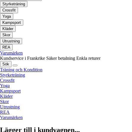
Styrketräning
Crossfit
Yoga
Kampsport
Kläder
Skor
Utrustning
REA
Varumärken
Kundservice i Frankrike
Säker betalning
Enkla returer
Sök
Träning och Kondition
Styrketräning
Crossfit
Yoga
Kampsport
Kläder
Skor
Utrustning
REA
Varumärken
Lägger till i kundvagnen...