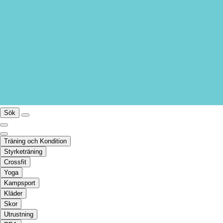
Sök
Träning och Kondition
Styrketräning
Crossfit
Yoga
Kampsport
Kläder
Skor
Utrustning