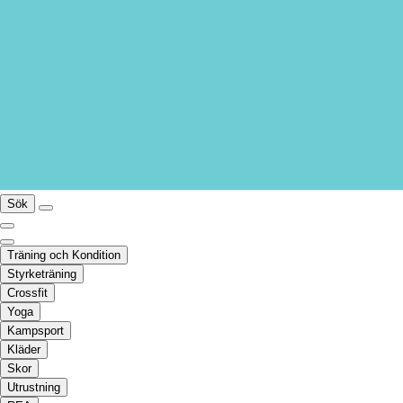
Sök
Träning och Kondition
Styrketräning
Crossfit
Yoga
Kampsport
Kläder
Skor
Utrustning