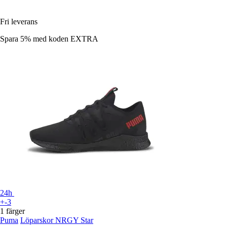
Fri leverans
Spara 5%
med koden
EXTRA
24h
+-3
1 färger
Puma
Löparskor NRGY Star