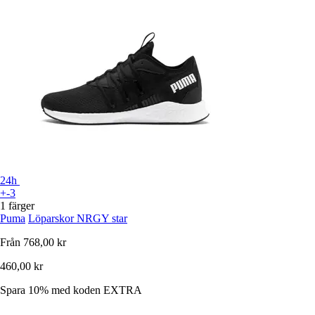
24h
+-3
1 färger
Puma
Löparskor NRGY star
Från
768,00 kr
460,00 kr
Spara 10%
med koden
EXTRA