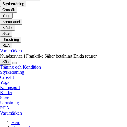
Styrketräning
Crossfit
Yoga
Kampsport
Kläder
Skor
Utrustning
REA
Varumärken
Kundservice i Frankrike
Säker betalning
Enkla returer
Sök
Träning och Kondition
Styrketräning
Crossfit
Yoga
Kampsport
Kläder
Skor
Utrustning
REA
Varumärken
Hem