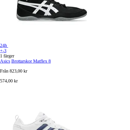
24h
+-3
1 färger
Asics
Brottarskor Matflex 8
Från
823,00 kr
574,00 kr