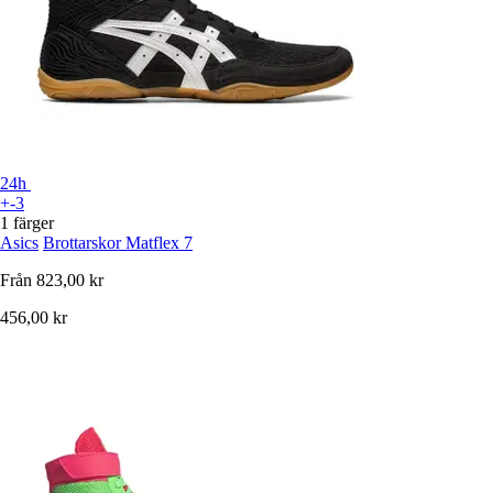
24h
+-3
1 färger
Asics
Brottarskor Matflex 7
Från
823,00 kr
456,00 kr