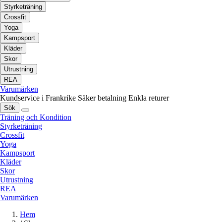
Styrketräning
Crossfit
Yoga
Kampsport
Kläder
Skor
Utrustning
REA
Varumärken
Kundservice i Frankrike
Säker betalning
Enkla returer
Sök
Träning och Kondition
Styrketräning
Crossfit
Yoga
Kampsport
Kläder
Skor
Utrustning
REA
Varumärken
Hem