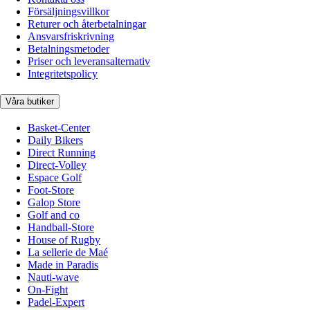
Försäljningsvillkor
Returer och återbetalningar
Ansvarsfriskrivning
Betalningsmetoder
Priser och leveransalternativ
Integritetspolicy
Våra butiker
Basket-Center
Daily Bikers
Direct Running
Direct-Volley
Espace Golf
Foot-Store
Galop Store
Golf and co
Handball-Store
House of Rugby
La sellerie de Maé
Made in Paradis
Nauti-wave
On-Fight
Padel-Expert