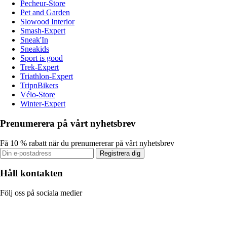
Pecheur-Store
Pet and Garden
Slowood Interior
Smash-Expert
Sneak'In
Sneakids
Sport is good
Trek-Expert
Triathlon-Expert
TripnBikers
Vélo-Store
Winter-Expert
Prenumerera på vårt nyhetsbrev
Få 10 % rabatt när du prenumererar på vårt nyhetsbrev
Registrera dig
Håll kontakten
Följ oss på sociala medier