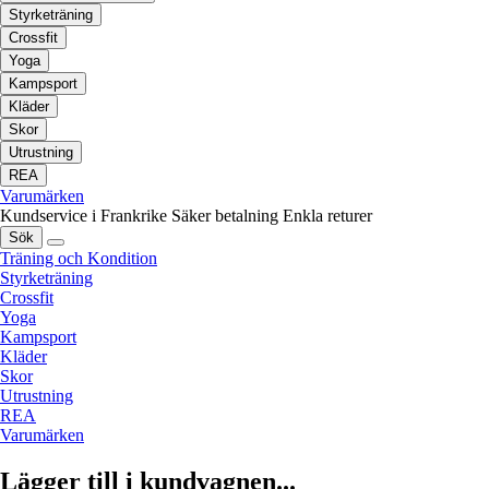
Styrketräning
Crossfit
Yoga
Kampsport
Kläder
Skor
Utrustning
REA
Varumärken
Kundservice i Frankrike
Säker betalning
Enkla returer
Sök
Träning och Kondition
Styrketräning
Crossfit
Yoga
Kampsport
Kläder
Skor
Utrustning
REA
Varumärken
Lägger till i kundvagnen...