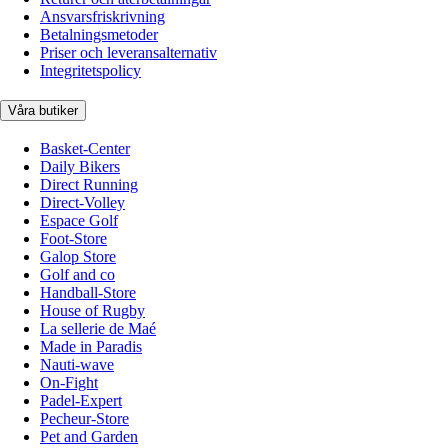
Ansvarsfriskrivning
Betalningsmetoder
Priser och leveransalternativ
Integritetspolicy
Våra butiker
Basket-Center
Daily Bikers
Direct Running
Direct-Volley
Espace Golf
Foot-Store
Galop Store
Golf and co
Handball-Store
House of Rugby
La sellerie de Maé
Made in Paradis
Nauti-wave
On-Fight
Padel-Expert
Pecheur-Store
Pet and Garden