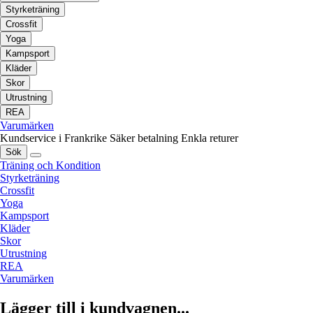
Styrketräning
Crossfit
Yoga
Kampsport
Kläder
Skor
Utrustning
REA
Varumärken
Kundservice i Frankrike
Säker betalning
Enkla returer
Sök
Träning och Kondition
Styrketräning
Crossfit
Yoga
Kampsport
Kläder
Skor
Utrustning
REA
Varumärken
Lägger till i kundvagnen...