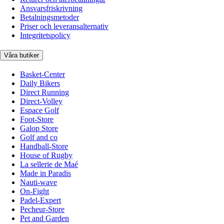
Ansvarsfriskrivning
Betalningsmetoder
Priser och leveransalternativ
Integritetspolicy
Våra butiker
Basket-Center
Daily Bikers
Direct Running
Direct-Volley
Espace Golf
Foot-Store
Galop Store
Golf and co
Handball-Store
House of Rugby
La sellerie de Maé
Made in Paradis
Nauti-wave
On-Fight
Padel-Expert
Pecheur-Store
Pet and Garden