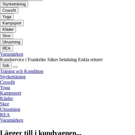
Styrketräning
Crossfit
Yoga
Kampsport
Kläder
Skor
Utrustning
REA
Varumärken
Kundservice i Frankrike
Säker betalning
Enkla returer
Sök
Träning och Kondition
Styrketräning
Crossfit
Yoga
Kampsport
Kläder
Skor
Utrustning
REA
Varumärken
Lägger till i kundvagnen...