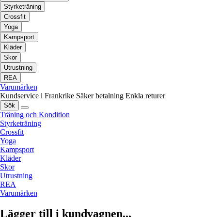
Styrketräning
Crossfit
Yoga
Kampsport
Kläder
Skor
Utrustning
REA
Varumärken
Kundservice i Frankrike
Säker betalning
Enkla returer
Sök
Träning och Kondition
Styrketräning
Crossfit
Yoga
Kampsport
Kläder
Skor
Utrustning
REA
Varumärken
Lägger till i kundvagnen...