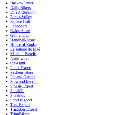
Basket-Center
Daily Bikers
Direct Running
Direct-Volley
Espace Golf
Foot-Store
Galop Store
Golf and co
Handball-Store
House of Rugby
La sellerie de Maé
Made in Paradis
Nauti-wave
On-Fight
Padel-Expert
Pecheur-Store
Pet and Garden
Slowood Interior
Smash-Expert
Sneak'In
Sneakids
Sport is good
Trek-Expert
Triathlon-Expert
TripnBikers