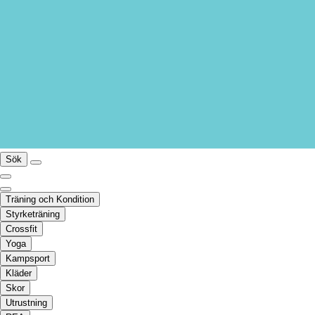
Sök
Träning och Kondition
Styrketräning
Crossfit
Yoga
Kampsport
Kläder
Skor
Utrustning