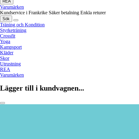
REA
Varumärken
Kundservice i Frankrike
Säker betalning
Enkla returer
Sök
Träning och Kondition
Styrketräning
Crossfit
Yoga
Kampsport
Kläder
Skor
Utrustning
REA
Varumärken
Lägger till i kundvagnen...