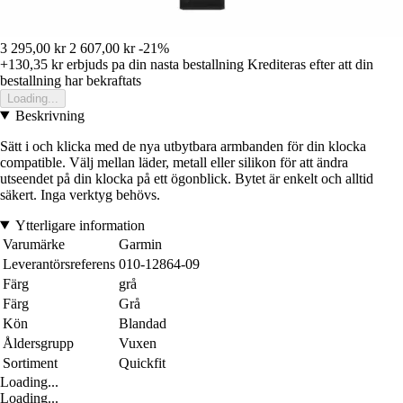
3 295,00 kr
2 607,00 kr
-21%
+130,35 kr
erbjuds pa din nasta bestallning
Krediteras efter att din
bestallning har bekraftats
Loading...
Beskrivning
Sätt i och klicka med de nya utbytbara armbanden för din klocka
compatible. Välj mellan läder, metall eller silikon för att ändra
utseendet på din klocka på ett ögonblick. Bytet är enkelt och alltid
säkert. Inga verktyg behövs.
Ytterligare information
Varumärke
Garmin
Leverantörsreferens
010-12864-09
Färg
grå
Färg
Grå
Kön
Blandad
Åldersgrupp
Vuxen
Sortiment
Quickfit
Loading...
Loading...