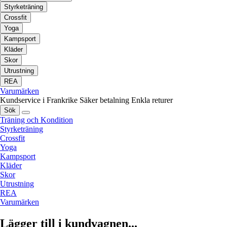
Styrketräning
Crossfit
Yoga
Kampsport
Kläder
Skor
Utrustning
REA
Varumärken
Kundservice i Frankrike
Säker betalning
Enkla returer
Sök
Träning och Kondition
Styrketräning
Crossfit
Yoga
Kampsport
Kläder
Skor
Utrustning
REA
Varumärken
Lägger till i kundvagnen...