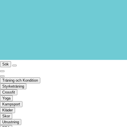
Sök
Träning och Kondition
Styrketräning
Crossfit
Yoga
Kampsport
Kläder
Skor
Utrustning