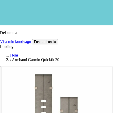
Delsumma
Visa min kundvagn
Fortsätt handla
Loading...
Hem
/
Armband Garmin Quickfit 20