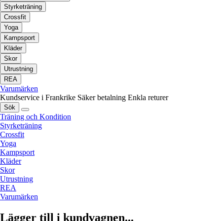
Styrketräning
Crossfit
Yoga
Kampsport
Kläder
Skor
Utrustning
REA
Varumärken
Kundservice i Frankrike
Säker betalning
Enkla returer
Sök
Träning och Kondition
Styrketräning
Crossfit
Yoga
Kampsport
Kläder
Skor
Utrustning
REA
Varumärken
Lägger till i kundvagnen...