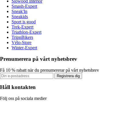
Slowood Interior
Smash-Expert
Sneak'In
Sneakids
Sport is good
Trek-Expert
Triathlon-Expert
TripnBikers
Vélo-Store
Winter-Expert
Prenumerera på vårt nyhetsbrev
Få 10 % rabatt när du prenumererar på vårt nyhetsbrev
Registrera dig
Håll kontakten
Följ oss på sociala medier