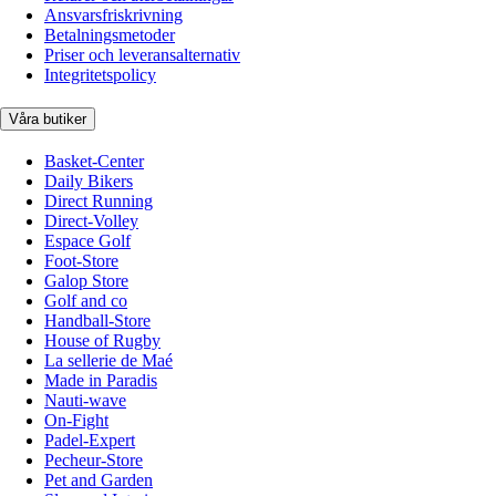
Ansvarsfriskrivning
Betalningsmetoder
Priser och leveransalternativ
Integritetspolicy
Våra butiker
Basket-Center
Daily Bikers
Direct Running
Direct-Volley
Espace Golf
Foot-Store
Galop Store
Golf and co
Handball-Store
House of Rugby
La sellerie de Maé
Made in Paradis
Nauti-wave
On-Fight
Padel-Expert
Pecheur-Store
Pet and Garden