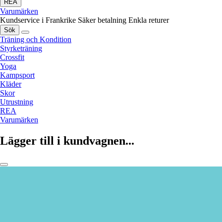
REA
Varumärken
Kundservice i Frankrike
Säker betalning
Enkla returer
Sök
Träning och Kondition
Styrketräning
Crossfit
Yoga
Kampsport
Kläder
Skor
Utrustning
REA
Varumärken
Lägger till i kundvagnen...