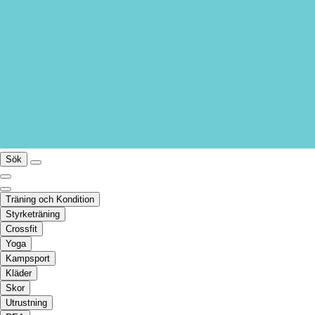
Sök
Träning och Kondition
Styrketräning
Crossfit
Yoga
Kampsport
Kläder
Skor
Utrustning