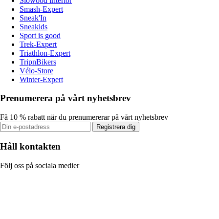
Slowood Interior
Smash-Expert
Sneak'In
Sneakids
Sport is good
Trek-Expert
Triathlon-Expert
TripnBikers
Vélo-Store
Winter-Expert
Prenumerera på vårt nyhetsbrev
Få 10 % rabatt när du prenumererar på vårt nyhetsbrev
Registrera dig
Håll kontakten
Följ oss på sociala medier