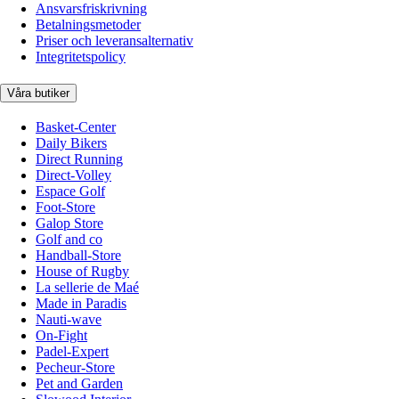
Ansvarsfriskrivning
Betalningsmetoder
Priser och leveransalternativ
Integritetspolicy
Våra butiker
Basket-Center
Daily Bikers
Direct Running
Direct-Volley
Espace Golf
Foot-Store
Galop Store
Golf and co
Handball-Store
House of Rugby
La sellerie de Maé
Made in Paradis
Nauti-wave
On-Fight
Padel-Expert
Pecheur-Store
Pet and Garden