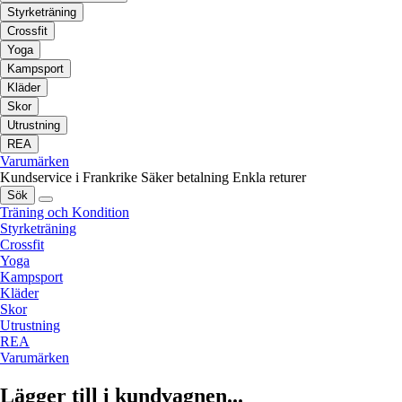
Styrketräning
Crossfit
Yoga
Kampsport
Kläder
Skor
Utrustning
REA
Varumärken
Kundservice i Frankrike
Säker betalning
Enkla returer
Sök
Träning och Kondition
Styrketräning
Crossfit
Yoga
Kampsport
Kläder
Skor
Utrustning
REA
Varumärken
Lägger till i kundvagnen...