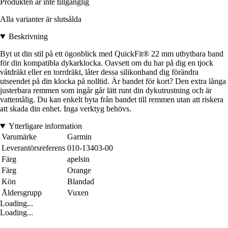
Produkten är inte tillgänglig
Alla varianter är slutsålda
Beskrivning
Byt ut din stil på ett ögonblick med QuickFit® 22 mm utbytbara band
för din kompatibla dykarklocka. Oavsett om du har på dig en tjock
våtdräkt eller en torrdräkt, låter dessa silikonband dig förändra
utseendet på din klocka på nolltid. Är bandet för kort? Den extra långa
justerbara remmen som ingår går lätt runt din dykutrustning och är
vattentålig. Du kan enkelt byta från bandet till remmen utan att riskera
att skada din enhet. Inga verktyg behövs.
Ytterligare information
Varumärke
Garmin
Leverantörsreferens
010-13403-00
Färg
apelsin
Färg
Orange
Kön
Blandad
Åldersgrupp
Vuxen
Loading...
Loading...