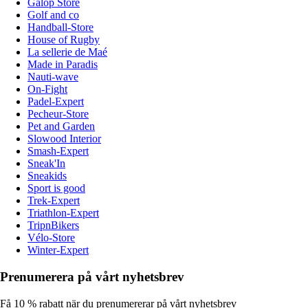
Galop Store
Golf and co
Handball-Store
House of Rugby
La sellerie de Maé
Made in Paradis
Nauti-wave
On-Fight
Padel-Expert
Pecheur-Store
Pet and Garden
Slowood Interior
Smash-Expert
Sneak'In
Sneakids
Sport is good
Trek-Expert
Triathlon-Expert
TripnBikers
Vélo-Store
Winter-Expert
Prenumerera på vårt nyhetsbrev
Få 10 % rabatt när du prenumererar på vårt nyhetsbrev