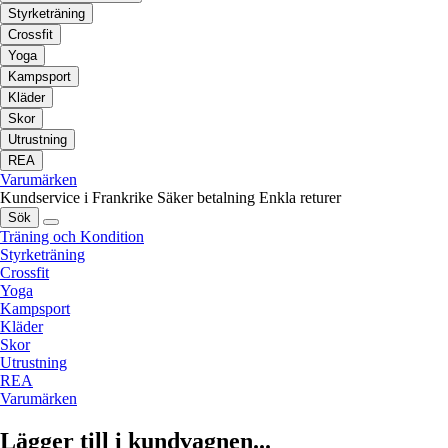
Styrketräning
Crossfit
Yoga
Kampsport
Kläder
Skor
Utrustning
REA
Varumärken
Kundservice i Frankrike
Säker betalning
Enkla returer
Sök
Träning och Kondition
Styrketräning
Crossfit
Yoga
Kampsport
Kläder
Skor
Utrustning
REA
Varumärken
Lägger till i kundvagnen...