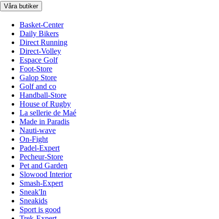
Våra butiker
Basket-Center
Daily Bikers
Direct Running
Direct-Volley
Espace Golf
Foot-Store
Galop Store
Golf and co
Handball-Store
House of Rugby
La sellerie de Maé
Made in Paradis
Nauti-wave
On-Fight
Padel-Expert
Pecheur-Store
Pet and Garden
Slowood Interior
Smash-Expert
Sneak'In
Sneakids
Sport is good
Trek-Expert