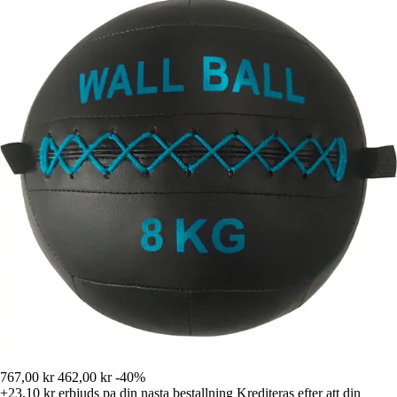
767,00 kr
462,00 kr
-40%
+23,10 kr
erbjuds pa din nasta bestallning
Krediteras efter att din