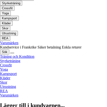
Styrketräning
Crossfit
Yoga
Kampsport
Kläder
Skor
Utrustning
REA
Varumärken
Kundservice i Frankrike
Säker betalning
Enkla returer
Sök
Träning och Kondition
Styrketräning
Crossfit
Yoga
Kampsport
Kläder
Skor
Utrustning
REA
Varumärken
Lägger till i kundvagnen...