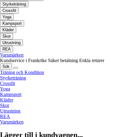
Styrketräning
Crossfit
Yoga
Kampsport
Kläder
Skor
Utrustning
REA
Varumärken
Kundservice i Frankrike
Säker betalning
Enkla returer
Sök
Träning och Kondition
Styrketräning
Crossfit
Yoga
Kampsport
Kläder
Skor
Utrustning
REA
Varumärken
Lägger till i kundvagnen...