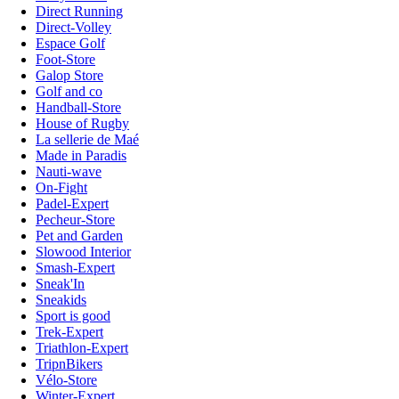
Direct Running
Direct-Volley
Espace Golf
Foot-Store
Galop Store
Golf and co
Handball-Store
House of Rugby
La sellerie de Maé
Made in Paradis
Nauti-wave
On-Fight
Padel-Expert
Pecheur-Store
Pet and Garden
Slowood Interior
Smash-Expert
Sneak'In
Sneakids
Sport is good
Trek-Expert
Triathlon-Expert
TripnBikers
Vélo-Store
Winter-Expert