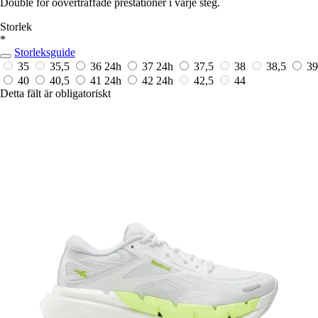
Double för oöverträffade prestationer i varje steg.
Storlek
*
Storleksguide
35
35,5
36
24h
37
24h
37,5
38
38,5
39
40
40,5
41
24h
42
24h
42,5
44
Detta fält är obligatoriskt