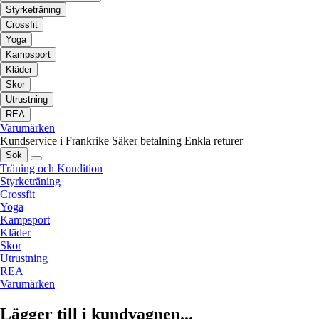
Styrketräning
Crossfit
Yoga
Kampsport
Kläder
Skor
Utrustning
REA
Varumärken
Kundservice i Frankrike
Säker betalning
Enkla returer
Sök
Träning och Kondition
Styrketräning
Crossfit
Yoga
Kampsport
Kläder
Skor
Utrustning
REA
Varumärken
Lägger till i kundvagnen...