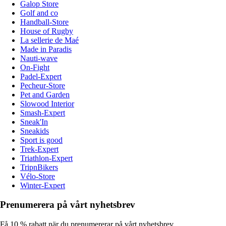
Galop Store
Golf and co
Handball-Store
House of Rugby
La sellerie de Maé
Made in Paradis
Nauti-wave
On-Fight
Padel-Expert
Pecheur-Store
Pet and Garden
Slowood Interior
Smash-Expert
Sneak'In
Sneakids
Sport is good
Trek-Expert
Triathlon-Expert
TripnBikers
Vélo-Store
Winter-Expert
Prenumerera på vårt nyhetsbrev
Få 10 % rabatt när du prenumererar på vårt nyhetsbrev