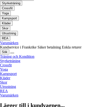
Styrketräning
Crossfit
Yoga
Kampsport
Kläder
Skor
Utrustning
REA
Varumärken
Kundservice i Frankrike
Säker betalning
Enkla returer
Sök
Träning och Kondition
Styrketräning
Crossfit
Yoga
Kampsport
Kläder
Skor
Utrustning
REA
Varumärken
Lägger till i kundvagnen...