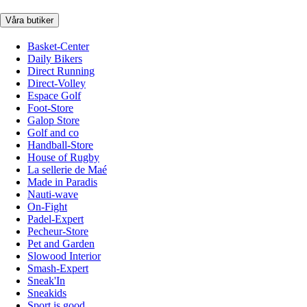
Våra butiker
Basket-Center
Daily Bikers
Direct Running
Direct-Volley
Espace Golf
Foot-Store
Galop Store
Golf and co
Handball-Store
House of Rugby
La sellerie de Maé
Made in Paradis
Nauti-wave
On-Fight
Padel-Expert
Pecheur-Store
Pet and Garden
Slowood Interior
Smash-Expert
Sneak'In
Sneakids
Sport is good