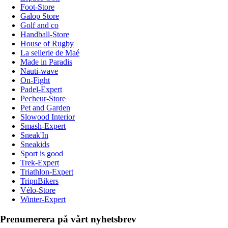
Foot-Store
Galop Store
Golf and co
Handball-Store
House of Rugby
La sellerie de Maé
Made in Paradis
Nauti-wave
On-Fight
Padel-Expert
Pecheur-Store
Pet and Garden
Slowood Interior
Smash-Expert
Sneak'In
Sneakids
Sport is good
Trek-Expert
Triathlon-Expert
TripnBikers
Vélo-Store
Winter-Expert
Prenumerera på vårt nyhetsbrev