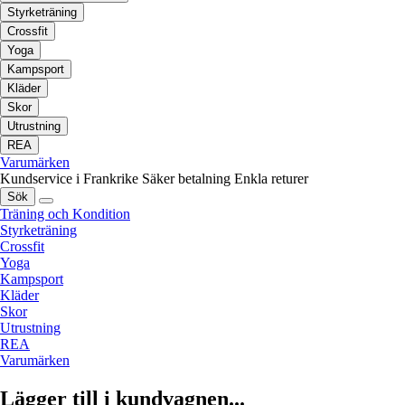
Styrketräning
Crossfit
Yoga
Kampsport
Kläder
Skor
Utrustning
REA
Varumärken
Kundservice i Frankrike
Säker betalning
Enkla returer
Sök
Träning och Kondition
Styrketräning
Crossfit
Yoga
Kampsport
Kläder
Skor
Utrustning
REA
Varumärken
Lägger till i kundvagnen...