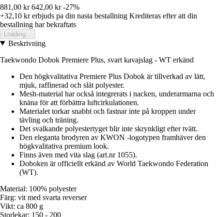
881,00 kr
642,00 kr
-27%
+32,10 kr
erbjuds pa din nasta bestallning
Krediteras efter att din
bestallning har bekraftats
Loading...
Beskrivning
Taekwondo Dobok Premiere Plus, svart kavajslag - WT erkänd
Den högkvalitativa Premiere Plus Dobok är tillverkad av lätt,
mjuk, raffinerad och slät polyester.
Mesh-material har också integrerats i nacken, underarmarna och
knäna för att förbättra luftcirkulationen.
Materialet torkar snabbt och fastnar inte på kroppen under
tävling och träning.
Det svalkande polyestertyget blir inte skrynkligt efter tvätt.
Den eleganta brodyren av KWON -logotypen framhäver den
högkvalitativa premium look.
Finns även med vita slag (art.nr 1055).
Doboken är officiellt erkänd av World Taekwondo Federation
(WT).
Material: 100% polyester
Färg: vit med svarta reverser
Vikt: ca 800 g
Storlekar: 150 - 200