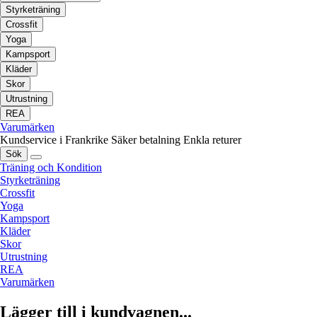
Styrketräning
Crossfit
Yoga
Kampsport
Kläder
Skor
Utrustning
REA
Varumärken
Kundservice i Frankrike
Säker betalning
Enkla returer
Sök
Träning och Kondition
Styrketräning
Crossfit
Yoga
Kampsport
Kläder
Skor
Utrustning
REA
Varumärken
Lägger till i kundvagnen...