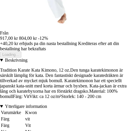
Från
917,00 kr
804,00 kr
-12%
+40,20 kr
erbjuds pa din nasta bestallning
Krediteras efter att din
bestallning har bekraftats
Loading...
Beskrivning
Tradition Karate Kata Kimono, 12 oz.Den tunga karatekimonon är
särskilt lämplig för kata. Den fantastiskt designade karatedräkten är
tillverkad av mycket mjuk bomull. Karatekimonon har ett speciellt
japanskt kata-snitt med korta ärmar och byxben. Kata-jackan är extra
lång och karatebyxorna har en förstärkt dragsko.Material: 100%
bomullFärg: VitVikt: ca 12 oz/m²Storlek: 140 - 200 cm
Ytterligare information
Varumärke
Kwon
Färg
vit
Färg
Vit