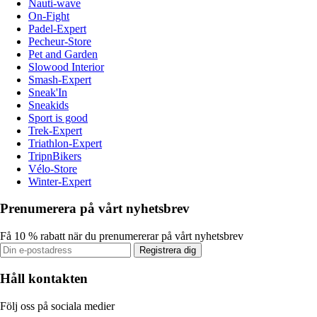
Nauti-wave
On-Fight
Padel-Expert
Pecheur-Store
Pet and Garden
Slowood Interior
Smash-Expert
Sneak'In
Sneakids
Sport is good
Trek-Expert
Triathlon-Expert
TripnBikers
Vélo-Store
Winter-Expert
Prenumerera på vårt nyhetsbrev
Få 10 % rabatt när du prenumererar på vårt nyhetsbrev
Registrera dig
Håll kontakten
Följ oss på sociala medier