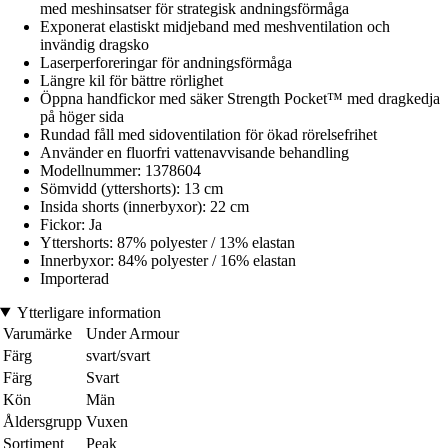
med meshinsatser för strategisk andningsförmåga
Exponerat elastiskt midjeband med meshventilation och
invändig dragsko
Laserperforeringar för andningsförmåga
Längre kil för bättre rörlighet
Öppna handfickor med säker Strength Pocket™ med dragkedja
på höger sida
Rundad fåll med sidoventilation för ökad rörelsefrihet
Använder en fluorfri vattenavvisande behandling
Modellnummer: 1378604
Sömvidd (yttershorts): 13 cm
Insida shorts (innerbyxor): 22 cm
Fickor: Ja
Yttershorts: 87% polyester / 13% elastan
Innerbyxor: 84% polyester / 16% elastan
Importerad
Ytterligare information
Varumärke
Under Armour
Färg
svart/svart
Färg
Svart
Kön
Män
Åldersgrupp
Vuxen
Sortiment
Peak