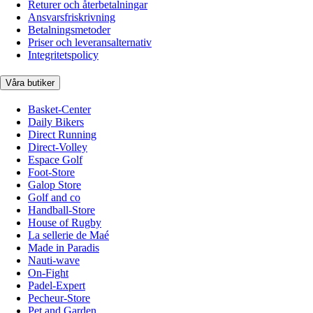
Returer och återbetalningar
Ansvarsfriskrivning
Betalningsmetoder
Priser och leveransalternativ
Integritetspolicy
Våra butiker
Basket-Center
Daily Bikers
Direct Running
Direct-Volley
Espace Golf
Foot-Store
Galop Store
Golf and co
Handball-Store
House of Rugby
La sellerie de Maé
Made in Paradis
Nauti-wave
On-Fight
Padel-Expert
Pecheur-Store
Pet and Garden