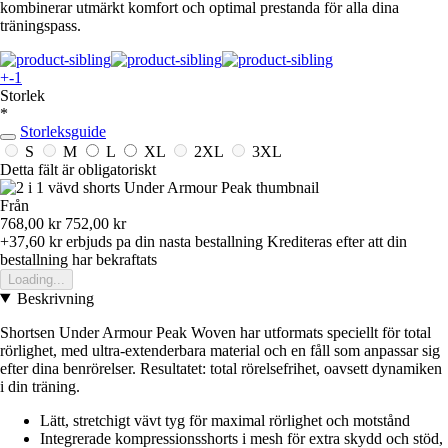
kombinerar utmärkt komfort och optimal prestanda för alla dina
träningspass.
+-1
Storlek
*
Storleksguide
S
M
L
XL
2XL
3XL
Detta fält är obligatoriskt
Från
768,00 kr
752,00 kr
+37,60 kr
erbjuds pa din nasta bestallning
Krediteras efter att din
bestallning har bekraftats
Loading...
Beskrivning
Shortsen Under Armour Peak Woven har utformats speciellt för total
rörlighet, med ultra-extenderbara material och en fåll som anpassar sig
efter dina benrörelser. Resultatet: total rörelsefrihet, oavsett dynamiken
i din träning.
Lätt, stretchigt vävt tyg för maximal rörlighet och motstånd
Integrerade kompressionsshorts i mesh för extra skydd och stöd,