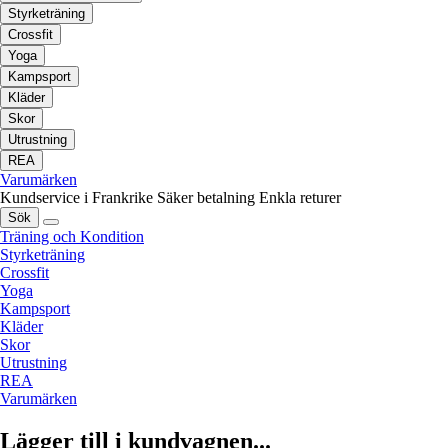
Styrketräning
Crossfit
Yoga
Kampsport
Kläder
Skor
Utrustning
REA
Varumärken
Kundservice i Frankrike
Säker betalning
Enkla returer
Sök
Träning och Kondition
Styrketräning
Crossfit
Yoga
Kampsport
Kläder
Skor
Utrustning
REA
Varumärken
Lägger till i kundvagnen...