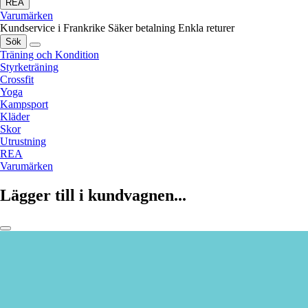
REA
Varumärken
Kundservice i Frankrike
Säker betalning
Enkla returer
Sök
Träning och Kondition
Styrketräning
Crossfit
Yoga
Kampsport
Kläder
Skor
Utrustning
REA
Varumärken
Lägger till i kundvagnen...