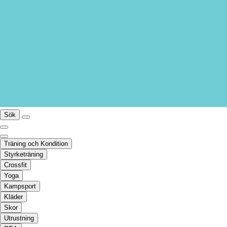
Sök
Träning och Kondition
Styrketräning
Crossfit
Yoga
Kampsport
Kläder
Skor
Utrustning