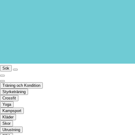
Sök
Träning och Kondition
Styrketräning
Crossfit
Yoga
Kampsport
Kläder
Skor
Utrustning