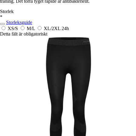
träning. Det torra tyget rapide är antibakteriellt.
Storlek
*
Storleksguide
XS/S
M/L
XL/2XL
24h
Detta fält är obligatoriskt