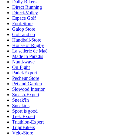
Daily Bikers
Direct Running
Direct-Volley
Espace Golf
Foot-Store
Galop Store
Golf and co
Handball-Store
House of Rugby
La sellerie de Maé
Made in Paradis
Nauti-wave
On-Fight
Padel-Expert
Pecheur-Store
Pet and Garden
Slowood Interior
Smash-Expert
Sneak'In
Sneakids
Sport is good
Trek-Expert
Triathlon-Expert
TripnBikers
Vélo-Store