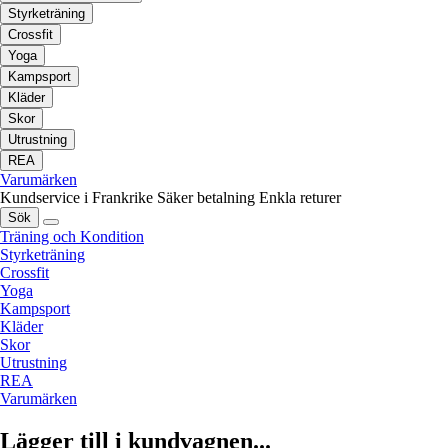
Styrketräning
Crossfit
Yoga
Kampsport
Kläder
Skor
Utrustning
REA
Varumärken
Kundservice i Frankrike
Säker betalning
Enkla returer
Sök
Träning och Kondition
Styrketräning
Crossfit
Yoga
Kampsport
Kläder
Skor
Utrustning
REA
Varumärken
Lägger till i kundvagnen...