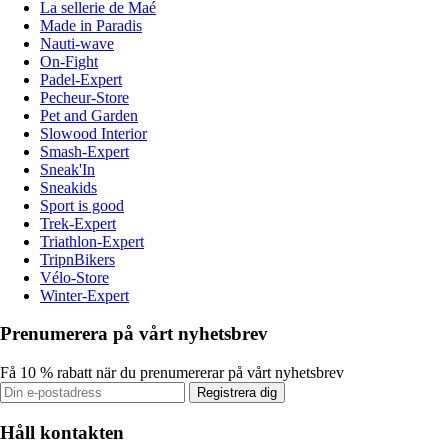
La sellerie de Maé
Made in Paradis
Nauti-wave
On-Fight
Padel-Expert
Pecheur-Store
Pet and Garden
Slowood Interior
Smash-Expert
Sneak'In
Sneakids
Sport is good
Trek-Expert
Triathlon-Expert
TripnBikers
Vélo-Store
Winter-Expert
Prenumerera på vårt nyhetsbrev
Få 10 % rabatt när du prenumererar på vårt nyhetsbrev
Registrera dig
Håll kontakten