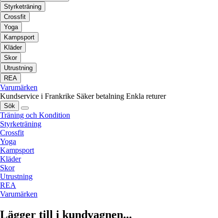
Styrketräning
Crossfit
Yoga
Kampsport
Kläder
Skor
Utrustning
REA
Varumärken
Kundservice i Frankrike
Säker betalning
Enkla returer
Sök
Träning och Kondition
Styrketräning
Crossfit
Yoga
Kampsport
Kläder
Skor
Utrustning
REA
Varumärken
Lägger till i kundvagnen...