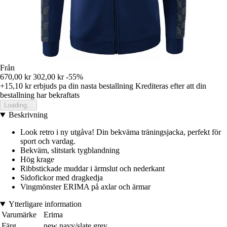
Från
670,00 kr
302,00 kr
-55%
+15,10 kr
erbjuds pa din nasta bestallning
Krediteras efter att din
bestallning har bekraftats
Loading...
Beskrivning
Look retro i ny utgåva! Din bekväma träningsjacka, perfekt för
sport och vardag.
Bekväm, slitstark tygblandning
Hög krage
Ribbstickade muddar i ärmslut och nederkant
Sidofickor med dragkedja
Vingmönster ERIMA på axlar och ärmar
Ytterligare information
Varumärke
Erima
Färg
new navy/slate grey