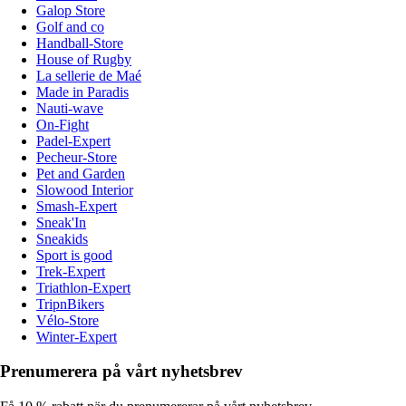
Galop Store
Golf and co
Handball-Store
House of Rugby
La sellerie de Maé
Made in Paradis
Nauti-wave
On-Fight
Padel-Expert
Pecheur-Store
Pet and Garden
Slowood Interior
Smash-Expert
Sneak'In
Sneakids
Sport is good
Trek-Expert
Triathlon-Expert
TripnBikers
Vélo-Store
Winter-Expert
Prenumerera på vårt nyhetsbrev