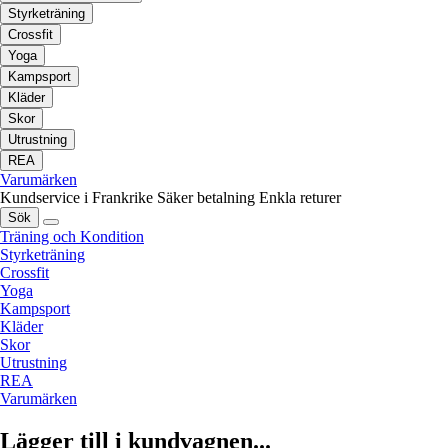
Styrketräning
Crossfit
Yoga
Kampsport
Kläder
Skor
Utrustning
REA
Varumärken
Kundservice i Frankrike
Säker betalning
Enkla returer
Sök
Träning och Kondition
Styrketräning
Crossfit
Yoga
Kampsport
Kläder
Skor
Utrustning
REA
Varumärken
Lägger till i kundvagnen...