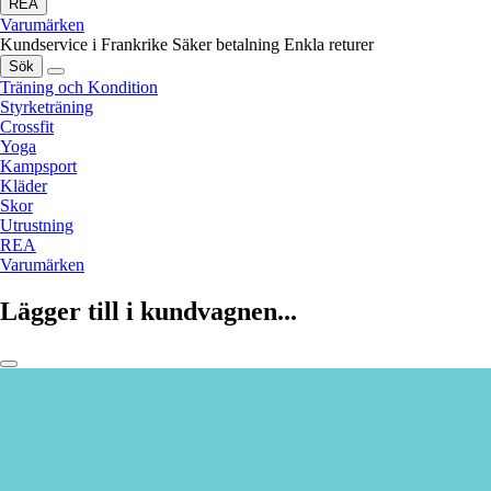
REA
Varumärken
Kundservice i Frankrike
Säker betalning
Enkla returer
Sök
Träning och Kondition
Styrketräning
Crossfit
Yoga
Kampsport
Kläder
Skor
Utrustning
REA
Varumärken
Lägger till i kundvagnen...