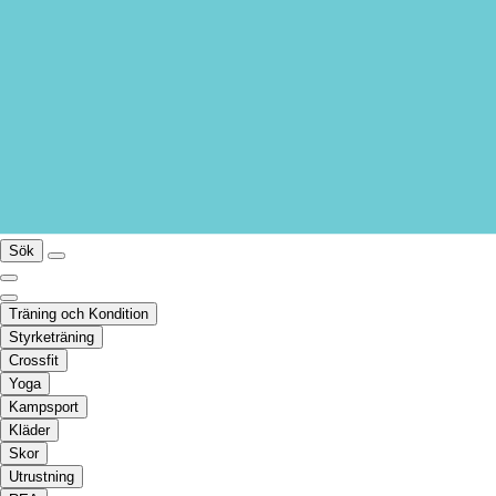
Sök
Träning och Kondition
Styrketräning
Crossfit
Yoga
Kampsport
Kläder
Skor
Utrustning