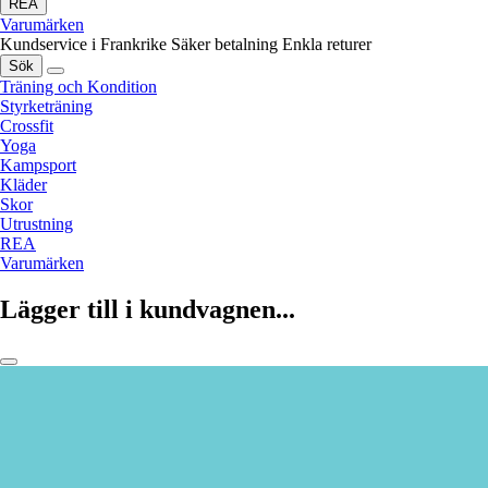
REA
Varumärken
Kundservice i Frankrike
Säker betalning
Enkla returer
Sök
Träning och Kondition
Styrketräning
Crossfit
Yoga
Kampsport
Kläder
Skor
Utrustning
REA
Varumärken
Lägger till i kundvagnen...