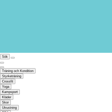
Sök
Träning och Kondition
Styrketräning
Crossfit
Yoga
Kampsport
Kläder
Skor
Utrustning