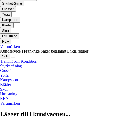
Styrketräning
Crossfit
Yoga
Kampsport
Kläder
Skor
Utrustning
REA
Varumärken
Kundservice i Frankrike
Säker betalning
Enkla returer
Sök
Träning och Kondition
Styrketräning
Crossfit
Yoga
Kampsport
Kläder
Skor
Utrustning
REA
Varumärken
Lägger till i kundvagnen...