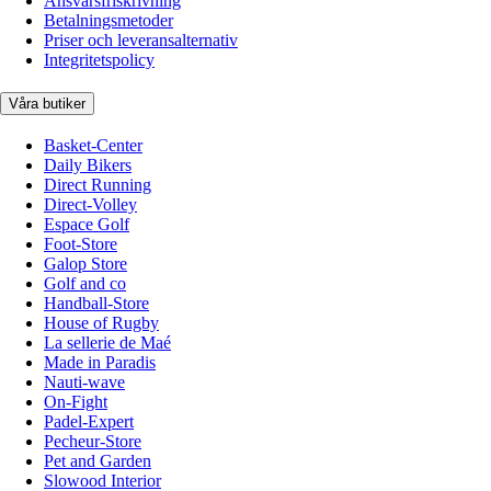
Ansvarsfriskrivning
Betalningsmetoder
Priser och leveransalternativ
Integritetspolicy
Våra butiker
Basket-Center
Daily Bikers
Direct Running
Direct-Volley
Espace Golf
Foot-Store
Galop Store
Golf and co
Handball-Store
House of Rugby
La sellerie de Maé
Made in Paradis
Nauti-wave
On-Fight
Padel-Expert
Pecheur-Store
Pet and Garden
Slowood Interior