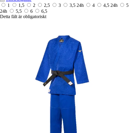
1
1,5
2
2,5
3
3,5
24h
4
4,5
24h
5
24h
5,5
6
6,5
Detta fält är obligatoriskt