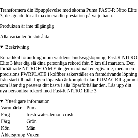
Transformera din löpupplevelse med skorna Puma FAST-R Nitro Elite
3, designade för att maximera din prestation på varje bana.
Produkten är inte tillgänglig
Alla varianter är slutsålda
Beskrivning
En radikal förändring inom världens landsvägslöpning, Fast-R NITRO
Elite 3 låter dig slå dina personliga rekord från 5 km till maraton. Den
förbättrade NITROFOAM Elite ger maximalt energivärde, medan en
precisions PWRPLATE i kolfiber säkerställer en framdrivande löpning
från start till mål. Ingen löparsko är komplett utan PUMAGRIP-gummi
som låter dig prestera ditt bästa i alla löparförhållanden. Lås upp ditt
nya personliga rekord med Fast-R NITRO Elite 3.
Ytterligare information
Varumärke
Puma
Färg
fresh water-lemon crush
Färg
Grön
Kön
Män
Åldersgrupp
Vuxen