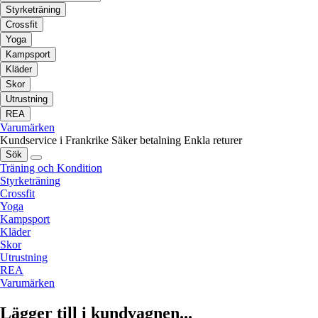
Styrketräning
Crossfit
Yoga
Kampsport
Kläder
Skor
Utrustning
REA
Varumärken
Kundservice i Frankrike
Säker betalning
Enkla returer
Sök
Träning och Kondition
Styrketräning
Crossfit
Yoga
Kampsport
Kläder
Skor
Utrustning
REA
Varumärken
Lägger till i kundvagnen...