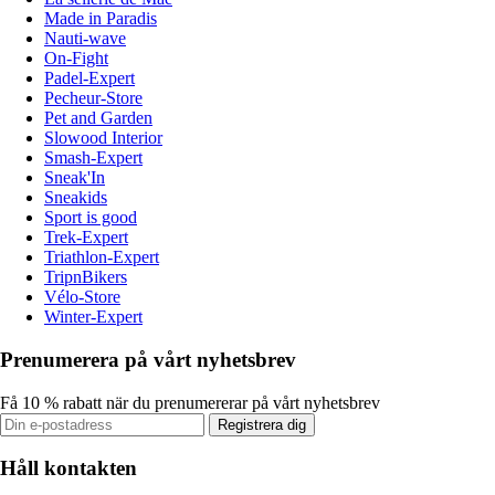
Made in Paradis
Nauti-wave
On-Fight
Padel-Expert
Pecheur-Store
Pet and Garden
Slowood Interior
Smash-Expert
Sneak'In
Sneakids
Sport is good
Trek-Expert
Triathlon-Expert
TripnBikers
Vélo-Store
Winter-Expert
Prenumerera på vårt nyhetsbrev
Få 10 % rabatt när du prenumererar på vårt nyhetsbrev
Registrera dig
Håll kontakten