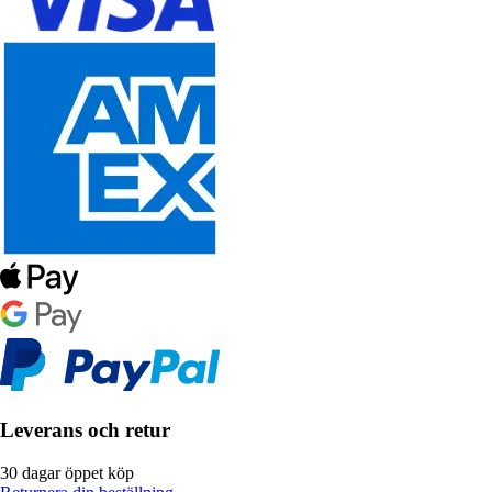
Leverans och retur
30 dagar öppet köp