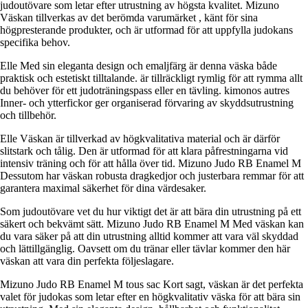
judoutövare som letar efter utrustning av högsta kvalitet. Mizuno
Väskan tillverkas av det berömda varumärket , känt för sina
högpresterande produkter, och är utformad för att uppfylla judokans
specifika behov.
Elle Med sin eleganta design och emaljfärg är denna väska både
praktisk och estetiskt tilltalande. är tillräckligt rymlig för att rymma allt
du behöver för ett judoträningspass eller en tävling. kimonos autres
Inner- och ytterfickor ger organiserad förvaring av skyddsutrustning
och tillbehör.
Elle Väskan är tillverkad av högkvalitativa material och är därför
slitstark och tålig. Den är utformad för att klara påfrestningarna vid
intensiv träning och för att hålla över tid. Mizuno Judo RB Enamel M
Dessutom har väskan robusta dragkedjor och justerbara remmar för att
garantera maximal säkerhet för dina värdesaker.
Som judoutövare vet du hur viktigt det är att bära din utrustning på ett
säkert och bekvämt sätt. Mizuno Judo RB Enamel M Med väskan kan
du vara säker på att din utrustning alltid kommer att vara väl skyddad
och lättillgänglig. Oavsett om du tränar eller tävlar kommer den här
väskan att vara din perfekta följeslagare.
Mizuno Judo RB Enamel M tous sac Kort sagt, väskan är det perfekta
valet för judokas som letar efter en högkvalitativ väska för att bära sin