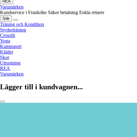
REA
Varumärken
Kundservice i Frankrike
Säker betalning
Enkla returer
Sök
Träning och Kondition
Styrketräning
Crossfit
Yoga
Kampsport
Kläder
Skor
Utrustning
REA
Varumärken
Lägger till i kundvagnen...