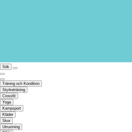
Sök
Träning och Kondition
Styrketräning
Crossfit
Yoga
Kampsport
Kläder
Skor
Utrustning