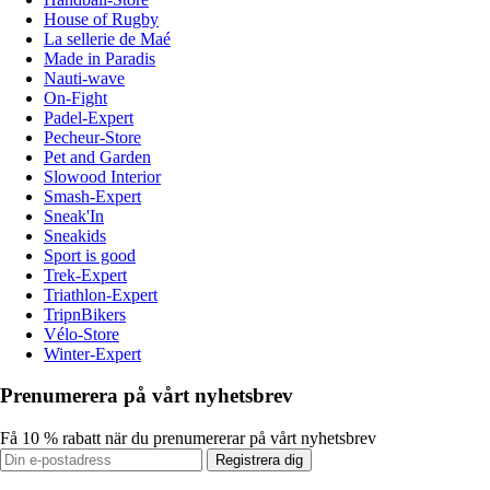
House of Rugby
La sellerie de Maé
Made in Paradis
Nauti-wave
On-Fight
Padel-Expert
Pecheur-Store
Pet and Garden
Slowood Interior
Smash-Expert
Sneak'In
Sneakids
Sport is good
Trek-Expert
Triathlon-Expert
TripnBikers
Vélo-Store
Winter-Expert
Prenumerera på vårt nyhetsbrev
Få 10 % rabatt när du prenumererar på vårt nyhetsbrev
Registrera dig