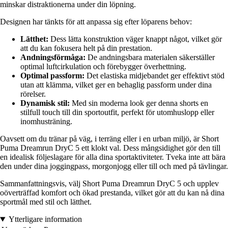
minskar distraktionerna under din löpning.
Designen har tänkts för att anpassa sig efter löparens behov:
Lätthet:
Dess lätta konstruktion väger knappt något, vilket gör
att du kan fokusera helt på din prestation.
Andningsförmåga:
De andningsbara materialen säkerställer
optimal luftcirkulation och förebygger överhettning.
Optimal passform:
Det elastiska midjebandet ger effektivt stöd
utan att klämma, vilket ger en behaglig passform under dina
rörelser.
Dynamisk stil:
Med sin moderna look ger denna shorts en
stilfull touch till din sportoutfit, perfekt för utomhuslopp eller
inomhusträning.
Oavsett om du tränar på väg, i terräng eller i en urban miljö, är Short
Puma Dreamrun DryC 5 ett klokt val. Dess mångsidighet gör den till
en idealisk följeslagare för alla dina sportaktiviteter. Tveka inte att bära
den under dina joggingpass, morgonjogg eller till och med på tävlingar.
Sammanfattningsvis, välj Short Puma Dreamrun DryC 5 och upplev
oöverträffad komfort och ökad prestanda, vilket gör att du kan nå dina
sportmål med stil och lätthet.
Ytterligare information