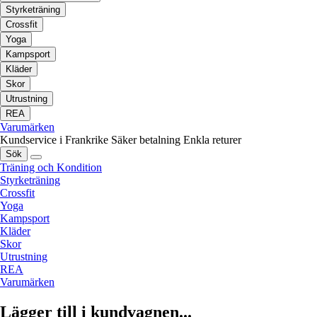
Styrketräning
Crossfit
Yoga
Kampsport
Kläder
Skor
Utrustning
REA
Varumärken
Kundservice i Frankrike
Säker betalning
Enkla returer
Sök
Träning och Kondition
Styrketräning
Crossfit
Yoga
Kampsport
Kläder
Skor
Utrustning
REA
Varumärken
Lägger till i kundvagnen...