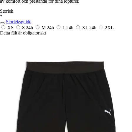
av komfort och prestanda för dina löpturer.
Storlek
*
Storleksguide
XS
S
24h
M
24h
L
24h
XL
24h
2XL
Detta fält är obligatoriskt