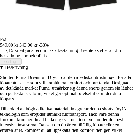
Från
549,00 kr
343,00 kr
-38%
+17,15 kr
erbjuds pa din nasta bestallning
Krediteras efter att din
bestallning har bekraftats
Loading...
Beskrivning
Shorten Puma Dreamrun DryC 5 är den idealiska utrustningen för alla
löparentusiaster som vill kombinera komfort och prestanda. Designad
av det kända märket Puma, utmärker sig denna shorts genom sin lätthet
och perfekta passform, vilket ger optimal rörelsefrihet under dina
löppass.
Tillverkad av högkvalitativa material, integrerar denna shorts DryC-
teknologin som erbjuder utmärkt fukttransport. Tack vare denna
funktion kommer du att hålla dig sval och torr även under de mest
intensiva insatserna. Oavsett om du är en tillfällig löpare eller en
erfaren atlet, kommer du att uppskatta den komfort den ger, vilket