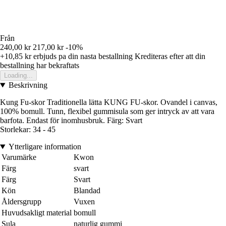
Från
240,00 kr
217,00 kr
-10%
+10,85 kr
erbjuds pa din nasta bestallning
Krediteras efter att din
bestallning har bekraftats
Loading...
Beskrivning
Kung Fu-skor Traditionella lätta KUNG FU-skor. Ovandel i canvas,
100% bomull. Tunn, flexibel gummisula som ger intryck av att vara
barfota. Endast för inomhusbruk. Färg: Svart
Storlekar: 34 - 45
Ytterligare information
Varumärke
Kwon
Färg
svart
Färg
Svart
Kön
Blandad
Åldersgrupp
Vuxen
Huvudsakligt material
bomull
Sula
naturlig gummi