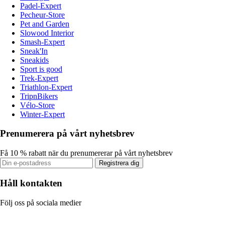
Padel-Expert
Pecheur-Store
Pet and Garden
Slowood Interior
Smash-Expert
Sneak'In
Sneakids
Sport is good
Trek-Expert
Triathlon-Expert
TripnBikers
Vélo-Store
Winter-Expert
Prenumerera på vårt nyhetsbrev
Få 10 % rabatt när du prenumererar på vårt nyhetsbrev
Registrera dig
Håll kontakten
Följ oss på sociala medier