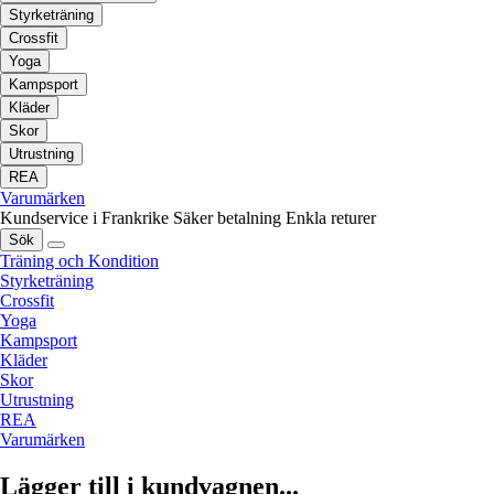
Styrketräning
Crossfit
Yoga
Kampsport
Kläder
Skor
Utrustning
REA
Varumärken
Kundservice i Frankrike
Säker betalning
Enkla returer
Sök
Träning och Kondition
Styrketräning
Crossfit
Yoga
Kampsport
Kläder
Skor
Utrustning
REA
Varumärken
Lägger till i kundvagnen...