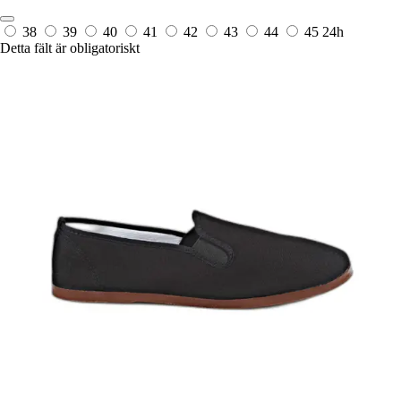
38
39
40
41
42
43
44
45
24h
Detta fält är obligatoriskt