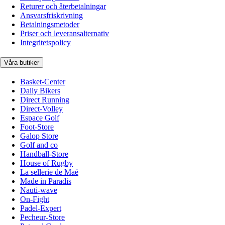
Returer och återbetalningar
Ansvarsfriskrivning
Betalningsmetoder
Priser och leveransalternativ
Integritetspolicy
Våra butiker
Basket-Center
Daily Bikers
Direct Running
Direct-Volley
Espace Golf
Foot-Store
Galop Store
Golf and co
Handball-Store
House of Rugby
La sellerie de Maé
Made in Paradis
Nauti-wave
On-Fight
Padel-Expert
Pecheur-Store