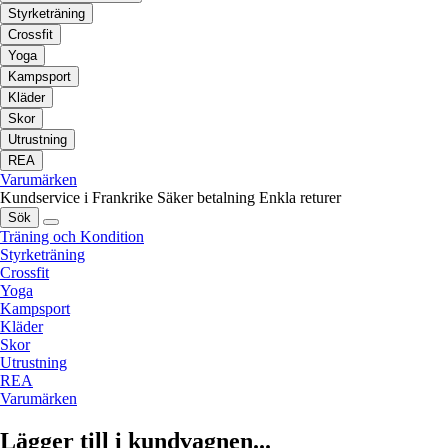
Styrketräning
Crossfit
Yoga
Kampsport
Kläder
Skor
Utrustning
REA
Varumärken
Kundservice i Frankrike
Säker betalning
Enkla returer
Sök
Träning och Kondition
Styrketräning
Crossfit
Yoga
Kampsport
Kläder
Skor
Utrustning
REA
Varumärken
Lägger till i kundvagnen...