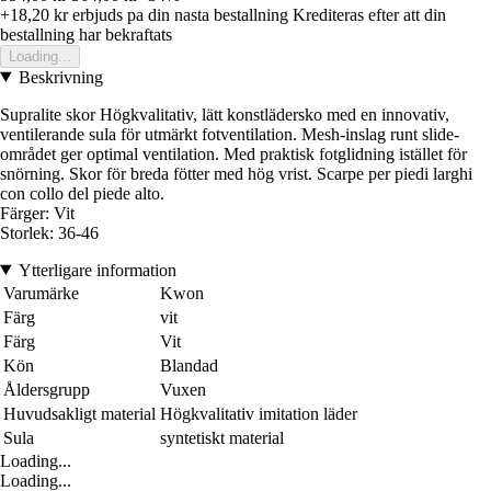
+18,20 kr
erbjuds pa din nasta bestallning
Krediteras efter att din
bestallning har bekraftats
Loading...
Beskrivning
Supralite skor Högkvalitativ, lätt konstlädersko med en innovativ,
ventilerande sula för utmärkt fotventilation. Mesh-inslag runt slide-
området ger optimal ventilation. Med praktisk fotglidning istället för
snörning. Skor för breda fötter med hög vrist. Scarpe per piedi larghi
con collo del piede alto.
Färger: Vit
Storlek: 36-46
Ytterligare information
Varumärke
Kwon
Färg
vit
Färg
Vit
Kön
Blandad
Åldersgrupp
Vuxen
Huvudsakligt material
Högkvalitativ imitation läder
Sula
syntetiskt material
Loading...
Loading...