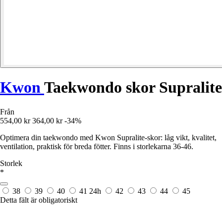
Kwon
Taekwondo skor Supralite
Från
554,00 kr
364,00 kr
-34%
Optimera din taekwondo med Kwon Supralite-skor: låg vikt, kvalitet,
ventilation, praktisk för breda fötter. Finns i storlekarna 36-46.
Storlek
*
38
39
40
41
24h
42
43
44
45
Detta fält är obligatoriskt