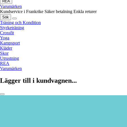
REA
Varumärken
Kundservice i Frankrike
Säker betalning
Enkla returer
Sök
Träning och Kondition
Styrketräning
Crossfit
Yoga
Kampsport
Kläder
Skor
Utrustning
REA
Varumärken
Lägger till i kundvagnen...