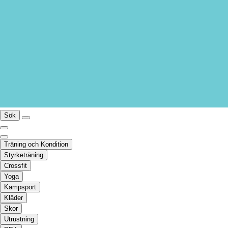
Sök
Träning och Kondition
Styrketräning
Crossfit
Yoga
Kampsport
Kläder
Skor
Utrustning