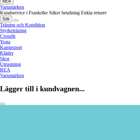
REA
Varumärken
Kundservice i Frankrike
Säker betalning
Enkla returer
Sök
Träning och Kondition
Styrketräning
Crossfit
Yoga
Kampsport
Kläder
Skor
Utrustning
REA
Varumärken
Lägger till i kundvagnen...