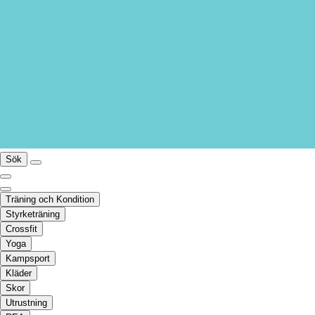
Sök
Träning och Kondition
Styrketräning
Crossfit
Yoga
Kampsport
Kläder
Skor
Utrustning