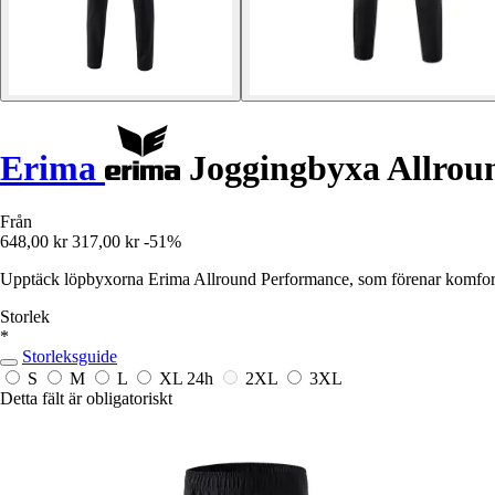
Erima
Joggingbyxa Allrou
Från
648,00 kr
317,00 kr
-51%
Upptäck löpbyxorna Erima Allround Performance, som förenar komfort, 
Storlek
*
Storleksguide
S
M
L
XL
24h
2XL
3XL
Detta fält är obligatoriskt