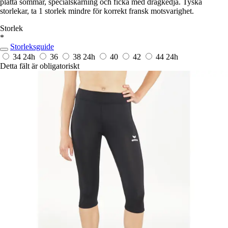
platta sömmar, specialskärning och ficka med dragkedja. Tyska
storlekar, ta 1 storlek mindre för korrekt fransk motsvarighet.
Storlek
*
Storleksguide
34
24h
36
38
24h
40
42
44
24h
Detta fält är obligatoriskt