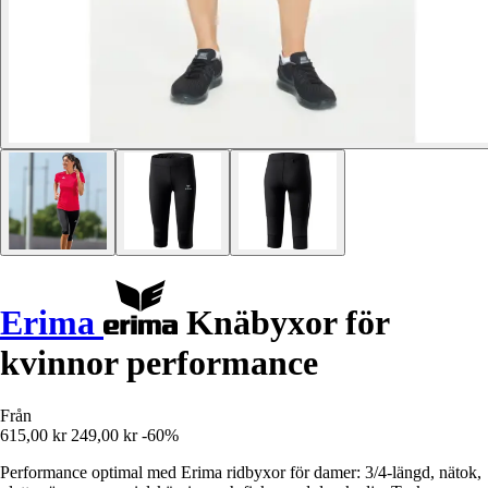
Erima
Knäbyxor för
kvinnor performance
Från
615,00 kr
249,00 kr
-60%
Performance optimal med Erima ridbyxor för damer: 3/4-längd, nätok,