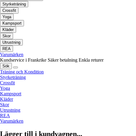
Styrketräning
Crossfit
Yoga
Kampsport
Kläder
Skor
Utrustning
REA
Varumärken
Kundservice i Frankrike
Säker betalning
Enkla returer
Sök
Träning och Kondition
Styrketräning
Crossfit
Yoga
Kampsport
Kläder
Skor
Utrustning
REA
Varumärken
Lägger till i kundvagnen...