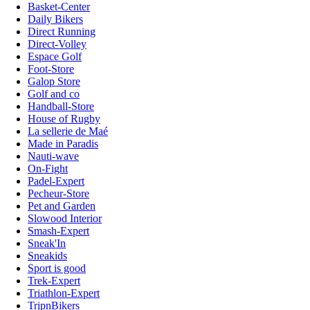
Basket-Center
Daily Bikers
Direct Running
Direct-Volley
Espace Golf
Foot-Store
Galop Store
Golf and co
Handball-Store
House of Rugby
La sellerie de Maé
Made in Paradis
Nauti-wave
On-Fight
Padel-Expert
Pecheur-Store
Pet and Garden
Slowood Interior
Smash-Expert
Sneak'In
Sneakids
Sport is good
Trek-Expert
Triathlon-Expert
TripnBikers