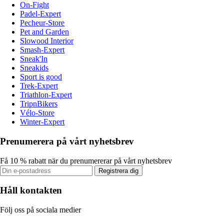
On-Fight
Padel-Expert
Pecheur-Store
Pet and Garden
Slowood Interior
Smash-Expert
Sneak'In
Sneakids
Sport is good
Trek-Expert
Triathlon-Expert
TripnBikers
Vélo-Store
Winter-Expert
Prenumerera på vårt nyhetsbrev
Få 10 % rabatt när du prenumererar på vårt nyhetsbrev
Registrera dig
Håll kontakten
Följ oss på sociala medier