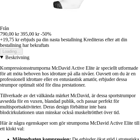
Från
790,00 kr
395,00 kr
-50%
+19,75 kr
erbjuds pa din nasta bestallning
Krediteras efter att din
bestallning har bekraftats
Loading...
Beskrivning
Kompressionsstrumporna McDavid Active Elite är speciellt utformade
för att möta behoven hos idrottare på alla nivåer. Oavsett om du är en
professionell idrottare eller en entusiastisk amatör, erbjuder dessa
strumpor optimalt stöd för dina prestationer.
Tillverkade av det välkända märket McDavid, är dessa sportstrumpor
avsedda för en vuxen, blandad publik, och passar perfekt för
multisportsaktiviteter. Deras design förbättrar inte bara
blodcirkulationen utan minskar också muskeltrötthet över tid.
Här är några egenskaper som gör strumporna McDavid Active Elite till
ett klokt val:
Målmedveten kompression:
De erbjuder ökat stöd i strategiska