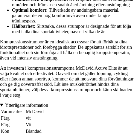
områden och främjar en snabb återhämtning efter ansträngning.
Optimal komfort:
Tillverkade av andningsbara material,
garanterar de en hög komfortnivå även under längre
träningspass.
Hållbarhet:
Slitstarka, dessa strumpor är designade för att följa
med i alla dina sportaktiviteter, oavsett vilka de är.
Kompressionsstrumpor är en idealisk accessoar för att förbättra dina
idrottsprestationer och förebygga skador. De uppskattas särskilt för sin
funktionalitet och sin förmåga att hålla en behaglig kroppstemperatur,
även vid intensiv ansträngning.
Att investera i kompressionsstrumporna McDavid Active Elite är att
välja kvalitet och effektivitet. Oavsett om det gäller löpning, cykling
eller någon annan sporttyp, kommer de att motsvara dina förväntningar
och ge dig oöverträffat stöd. Låt inte muskeltrötthet hindra dina
sportambitioner, välj dessa kompressionsstrumpor och känn skillnaden
i varje steg.
Ytterligare information
Varumärke
McDavid
Färg
vit
Färg
Vit
Kön
Blandad