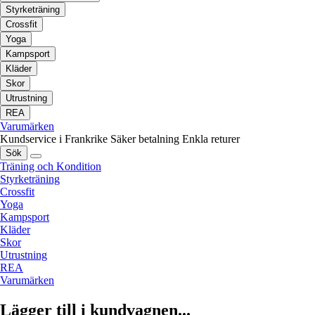
Styrketräning
Crossfit
Yoga
Kampsport
Kläder
Skor
Utrustning
REA
Varumärken
Kundservice i Frankrike
Säker betalning
Enkla returer
Sök
Träning och Kondition
Styrketräning
Crossfit
Yoga
Kampsport
Kläder
Skor
Utrustning
REA
Varumärken
Lägger till i kundvagnen...