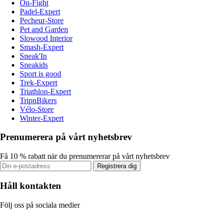
On-Fight
Padel-Expert
Pecheur-Store
Pet and Garden
Slowood Interior
Smash-Expert
Sneak'In
Sneakids
Sport is good
Trek-Expert
Triathlon-Expert
TripnBikers
Vélo-Store
Winter-Expert
Prenumerera på vårt nyhetsbrev
Få 10 % rabatt när du prenumererar på vårt nyhetsbrev
Registrera dig
Håll kontakten
Följ oss på sociala medier