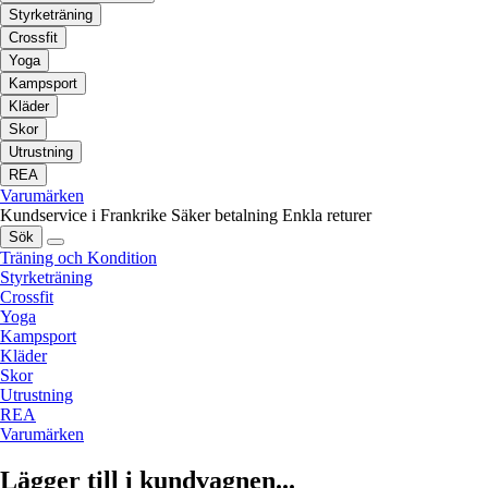
Styrketräning
Crossfit
Yoga
Kampsport
Kläder
Skor
Utrustning
REA
Varumärken
Kundservice i Frankrike
Säker betalning
Enkla returer
Sök
Träning och Kondition
Styrketräning
Crossfit
Yoga
Kampsport
Kläder
Skor
Utrustning
REA
Varumärken
Lägger till i kundvagnen...