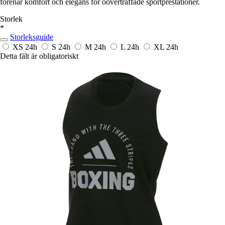
förenar komfort och elegans för oöverträffade sportprestationer.
Storlek
*
Storleksguide
XS
24h
S
24h
M
24h
L
24h
XL
24h
Detta fält är obligatoriskt