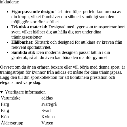
inkluderar:
Figurpassande design:
T-shirten följer perfekt konturerna av
din kropp, vilket framhäver din silhuett samtidigt som den
möjliggör stor rörelsefrihet.
Tekniska material:
Designad med tyger som transporterar bort
svett, vilket hjälper dig att hålla dig torr under dina
träningssessioner.
Hållbarhet:
Slitstark och designad för att klara av kraven från
frekvent sportaktivitet.
Samtida stil:
Den moderna designen passar lätt in i din
garderob, så att du även kan bära den utanför gymmet.
Oavsett om du är en erfaren boxare eller vill börja med denna sport, är
träningströjan för kvinnor från adidas ett måste för dina träningspass.
Lägg den till din sportkollektion för att kombinera prestation och
elegans med varje slag.
Ytterligare information
Varumärke
adidas
Färg
svart/grå
Färg
Svart
Kön
Kvinna
Åldersgrupp
Vuxen