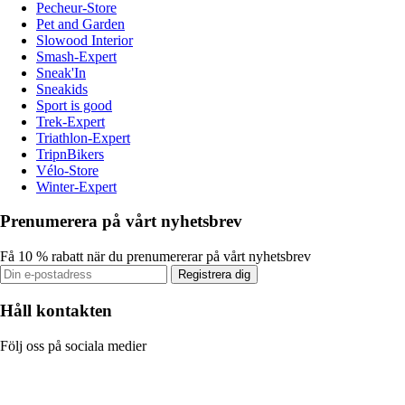
Pecheur-Store
Pet and Garden
Slowood Interior
Smash-Expert
Sneak'In
Sneakids
Sport is good
Trek-Expert
Triathlon-Expert
TripnBikers
Vélo-Store
Winter-Expert
Prenumerera på vårt nyhetsbrev
Få 10 % rabatt när du prenumererar på vårt nyhetsbrev
Registrera dig
Håll kontakten
Följ oss på sociala medier