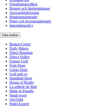
Försäljningsvillkor
Returer och återbetalningar
Ansvarsfriskrivning
Betalningsmetoder
Priser och leveransalternativ
Integritetspolicy
Våra butiker
Basket-Center
Daily Bikers
Direct Running
Direct-Volley
Espace Golf
Foot-Store
Galop Store
Golf and co
Handball-Store
House of Rugby
La sellerie de Maé
Made in Paradis
Nauti-wave
On-Fight
Padel-Expert