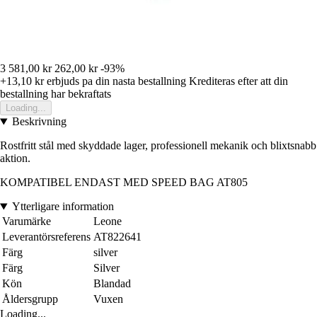
3 581,00 kr
262,00 kr
-93%
+13,10 kr
erbjuds pa din nasta bestallning
Krediteras efter att din
bestallning har bekraftats
Loading...
Beskrivning
Rostfritt stål med skyddade lager, professionell mekanik och blixtsnabb
aktion.
KOMPATIBEL ENDAST MED SPEED BAG AT805
Ytterligare information
Varumärke
Leone
Leverantörsreferens
AT822641
Färg
silver
Färg
Silver
Kön
Blandad
Åldersgrupp
Vuxen
Loading...