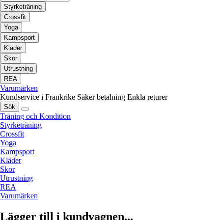
Styrketräning
Crossfit
Yoga
Kampsport
Kläder
Skor
Utrustning
REA
Varumärken
Kundservice i Frankrike
Säker betalning
Enkla returer
Sök
Träning och Kondition
Styrketräning
Crossfit
Yoga
Kampsport
Kläder
Skor
Utrustning
REA
Varumärken
Lägger till i kundvagnen...